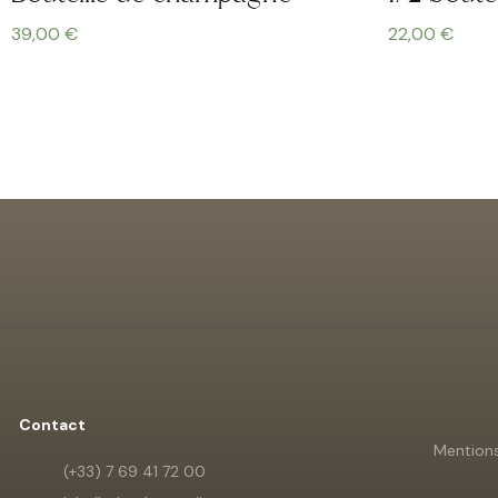
39,00
€
22,00
€
Contact
Mentions
(+33) 7 69 41 72 00